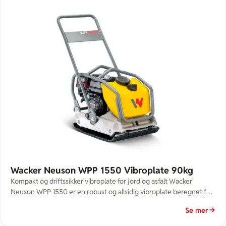
ubevegelige […]
Wacker Neuson WPP 1550 Vibroplate 90kg
Kompakt og driftssikker vibroplate for jord og asfalt Wacker
Neuson WPP 1550 er en robust og allsidig vibroplate beregnet for
effektiv komprimering av sand, grus, subbase og asfalt i mindre og
Se mer
mellomstore prosjekter. Den er ideell til bruk på oppkjørsler,
gangveier, grøfter og rundt fundamenter.