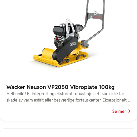
Wacker Neuson VP2050 Vibroplate 100kg
Helt unikt! Et integrert og ekstremt robust hjulsett som ikke tar
skade av varm asfalt eller besværlige fortauskanter. Eksepsjonelt
lang levetid, også ved veldig krevende arbeid, takket være
Se mer
bunnplaten GJS-700 som byr på en optimal kombinasjon av
bruddstyrke og slitasjebestandighet. Styrehåndtakets
vibrasjonsdempede fester og integrerte styresystem sørger for
lett og nøyaktig arbeidsutførelse. Styrestangens automatiske,