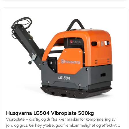
vibrasjonsnivå De nye maskinene har en mer […]
Husqvarna LG504 Vibroplate 500kg
Vibroplate – kraftig og driftssikker maskin for komprimering av
jord og grus. Gir høy ytelse, god fremkommelighet og effektivt