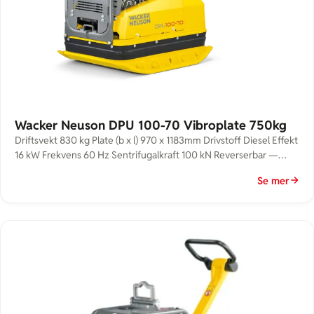
Wacker Neuson DPU 100-70 Vibroplate 750kg
Driftsvekt 830 kg Plate (b x l) 970 x 1183mm Drivstoff Diesel Effekt
16 kW Frekvens 60 Hz Sentrifugalkraft 100 kN Reverserbar —
Støy – Bruk Hørselvern! Lydtrykknivå: 95 dB(A) Lydeffektnivå: 109
Se mer
dB(A)