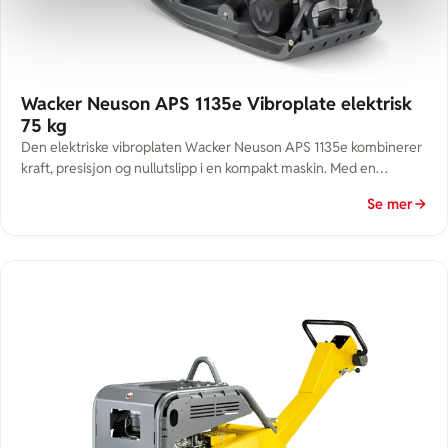
Wacker Neuson APS 1135e Vibroplate elektrisk
75 kg
Den elektriske vibroplaten Wacker Neuson APS 1135e kombinerer
kraft, presisjon og nullutslipp i en kompakt maskin. Med en
driftsvekt på ca. 75 kg er den ideell for komprimering av sand, grus
Se mer
og belegningsstein – spesielt på steder hvor bensinmaskiner ikke
er ønsket eller tillatt. Effektiv og utslippsfri komprimering APS
1135e drives av et moderne batterisystem […]