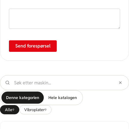
Spørsmål / henvendelse
Send forespørsel
Sök maskin
Denne kategorien
Hele katalogen
Alle
Vibroplater
9
9