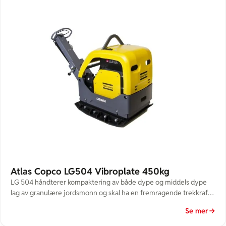
Atlas Copco LG504 Vibroplate 450kg
LG 504 håndterer kompaktering av både dype og middels dype
lag av granulære jordsmonn og skal ha en fremragende trekkraft. I
likhet med alle Atlas Copco’s fremovergående og reverserbare
Se mer
kompaktorer, er disse modellene et alternativ og supplement til
valser ved kompaktering av jord der plassen er begrenset. Lavt