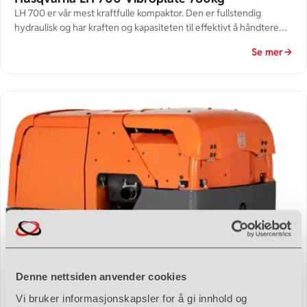
LH 700 er vår mest kraftfulle kompaktor. Den er fullstendig
hydraulisk og har kraften og kapasiteten til effektivt å håndtere
komprimering av middels tykke til tykke lag med granulær jord –
Se mer
fra sand til stein. Den har en Hatz 1D90V-dieselmotor med
elektrisk start, brukervennlig design og en solid
beskyttelsesramme. Effekt (I følge motorfabrikantens
beregninger)11 kW […]
Denne nettsiden anvender cookies
Vi bruker informasjonskapsler for å gi innhold og