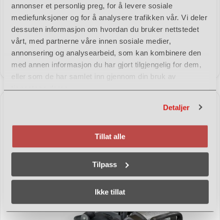
annonser et personlig preg, for å levere sosiale
mediefunksjoner og for å analysere trafikken vår. Vi deler
Husqvarna LH 804Vibroplate 820kg fjernstyrt
dessuten informasjon om hvordan du bruker nettstedet
LH 804 er vår mest kraftfulle kompaktor. Den er fullstendig
vårt, med partnerne våre innen sosiale medier,
hydraulisk og har kraften og kapasiteten til effektivt å håndtere
annonsering og analysearbeid, som kan kombinere den
komprimering av middels tykke til tykke lag med granulær jord –
Se mer
med annen informasjon du har gjort tilgjengelig for dem,
fra sand til stein. Husqvarna LH804 styres med en fjernkontroll,
eller som de har samlet inn gjennom din bruk av
noe som gjør det mulig for brukeren å holde seg unna støy,
dieselavgasser og […]
tjenestene deres.
Detaljer
Tillat alle
Tilpass
Ikke tillat