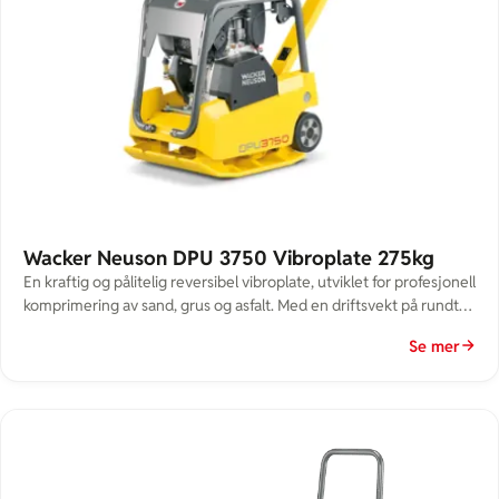
Wacker Neuson DPU 3750 Vibroplate 275kg
En kraftig og pålitelig reversibel vibroplate, utviklet for profesjonell
komprimering av sand, grus og asfalt. Med en driftsvekt på rundt
275 kg leverer maskinen høy komprimeringsytelse, samtidig som
Se mer
den er kompakt og lett å manøvrere. Maksimal ytelse i krevende
jobber DPU 3750 er utstyrt med en robust dieselmotor som gir
sterk fremdrift og effektiv komprimering […]