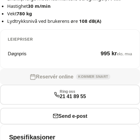
Hastighet
30 m/min
Vekt
780 kg
Lydtrykksnivå ved brukerens øre
108 dB(A)
LEIEPRISER
995 kr
Døgnpris
eks. mva
Reservér online
KOMMER SNART
Ring oss
21 41 89 55
Send e-post
Spesifikasjoner