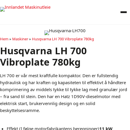
Hem
»
Maskiner
»
Husqvarna LH 700 Vibroplate 780kg
Husqvarna LH 700
Vibroplate 780kg
LH 700 er vår mest kraftfulle kompaktor. Den er fullstendig
hydraulisk og har kraften og kapasiteten til effektivt å håndtere
komprimering av middels tykke til tykke lag med granulær jord
– fra sand til stein. Den har en Hatz 1D90V-dieselmotor med
elektrisk start, brukervennlig design og en solid
beskyttelsesramme.
Effekt (I følge motorfabrikantens beregninger)
11 kW