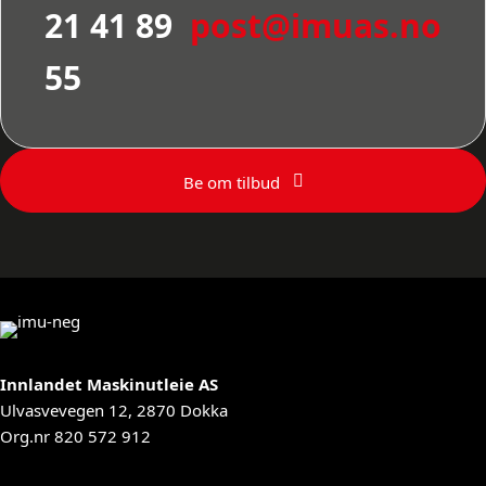
21 41 89
post@imuas.no
55
Be om tilbud
Innlandet Maskinutleie AS
Ulvasvevegen 12, 2870 Dokka
Org.nr 820 572 912