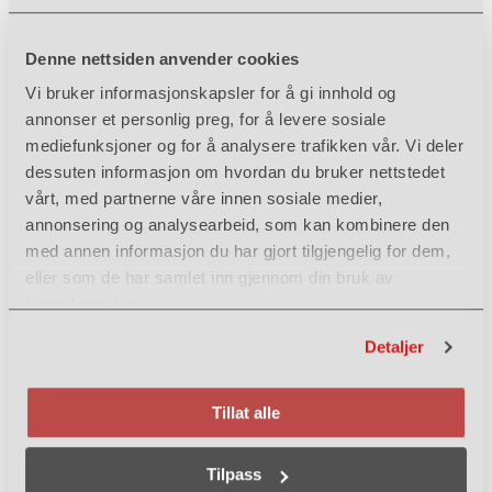
Navn
*
Denne nettsiden anvender cookies
Vi bruker informasjonskapsler for å gi innhold og
annonser et personlig preg, for å levere sosiale
mediefunksjoner og for å analysere trafikken vår. Vi deler
Sted og postnummer
*
dessuten informasjon om hvordan du bruker nettstedet
vårt, med partnerne våre innen sosiale medier,
annonsering og analysearbeid, som kan kombinere den
Telefon
*
med annen informasjon du har gjort tilgjengelig for dem,
eller som de har samlet inn gjennom din bruk av
tjenestene deres.
E-post
*
Detaljer
Tillat alle
Spørsmål / henvendelse
Tilpass