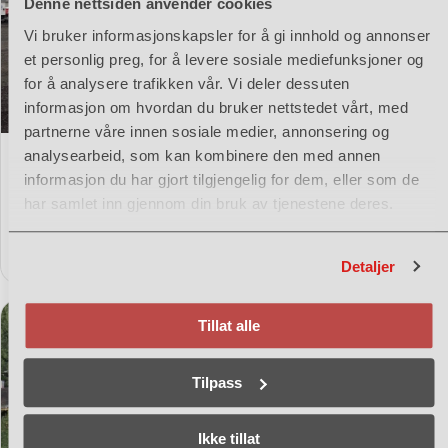
Denne nettsiden anvender cookies
Vi bruker informasjonskapsler for å gi innhold og annonser
et personlig preg, for å levere sosiale mediefunksjoner og
for å analysere trafikken vår. Vi deler dessuten
informasjon om hvordan du bruker nettstedet vårt, med
partnerne våre innen sosiale medier, annonsering og
analysearbeid, som kan kombinere den med annen
12. JUNI 2026
informasjon du har gjort tilgjengelig for dem, eller som de
Sterkere satsing på elektrisitet og
har samlet inn gjennom din bruk av tjenestene deres.
miljø med utleie av lastebil
Les mer
Detaljer
Tillat alle
Tilpass
Ikke tillat