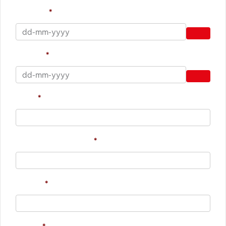
Fra dato
*
Til dato
*
Navn
*
Sted og postnummer
*
Telefon
*