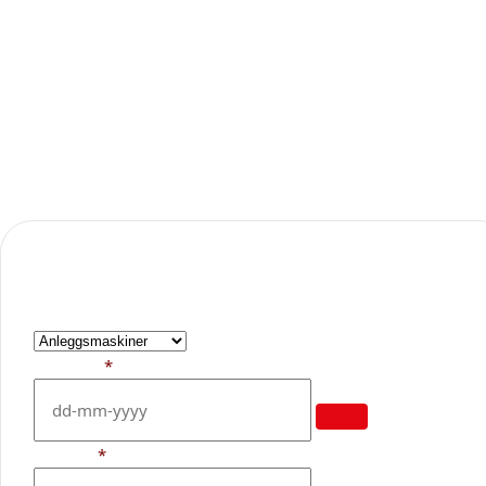
prosjekt? Vi tilbyr enkel og fleksibel utleie til
privatpersoner i Nordre Land, Gjøvik og Valdres.
Hos oss får du moderne utstyr, gode priser og hjelp til å
velge riktig løsning – enten du skal grave, løfte eller
transportere.
Kontakt oss
Produkt
Fra dato
*
Til dato
*