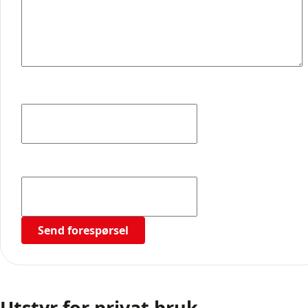
This field is hidden when viewing the form
imu_produkt
This field is hidden when viewing the form
imu_produkt_url
Send forespørsel
Utstyr for
privat bruk