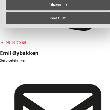
Tilpass
Ikke tillat
95 19 70 85
Emil Øybakken
Servicetekniker