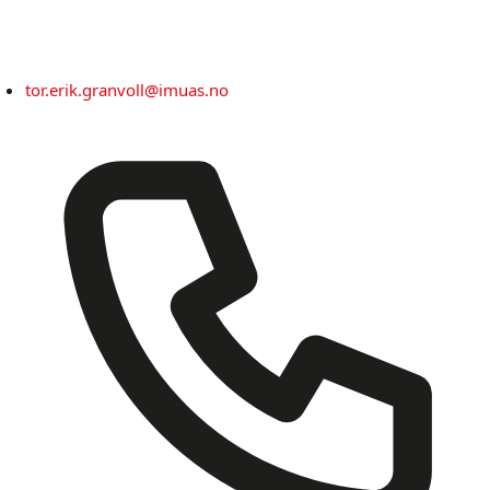
tor.erik.granvoll@imuas.no