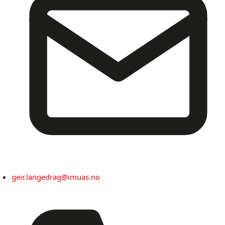
geir.langedrag@imuas.no