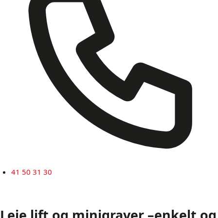
41 50 31 30
Leie lift og minigraver –
enkelt og