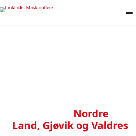
Utleie av lift og
minigraver i
Nordre
Land, Gjøvik og Valdres
Trenger du leie av lift eller minigraver til et privat