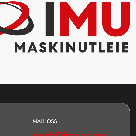
MAIL OSS
post@imuas.no