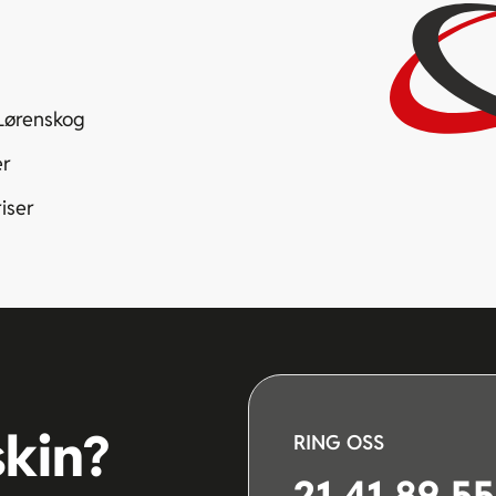
 Lørenskog
er
iser
kin?
RING OSS
21 41 89 55