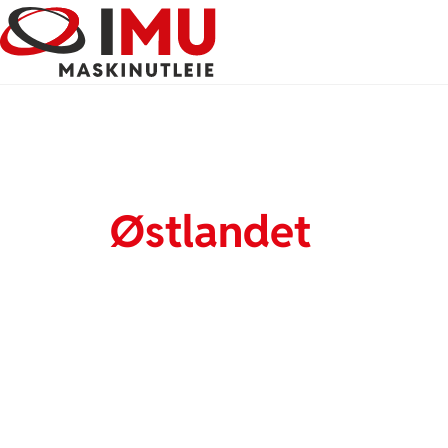
Utleie av anleggsm
på
Østlandet
Trenger du utleie av anleggsmaskiner? Vi tilbyr moderne
Lillestrøm, Jessheim, Lørenskog, Gjøvik, Hamar og Lil
Hos oss får du fleksibel maskinutleie på Østlandet, rask
gjennomføring.