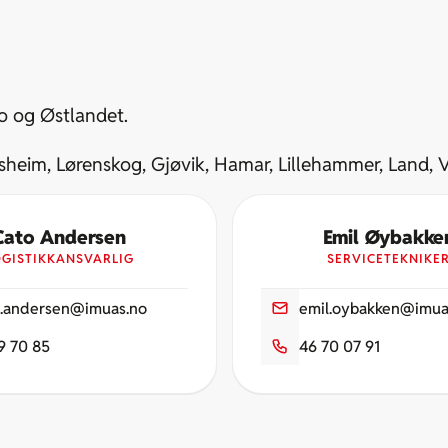
lo og Østlandet.
ssheim, Lørenskog, Gjøvik, Hamar, Lillehammer, Land, V
Cato Andersen
Emil Øybakke
OGISTIKKANSVARLIG
SERVICETEKNIKE
o.andersen@imuas.no
emil.oybakken@imua
9 70 85
46 70 07 91