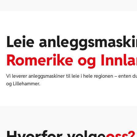
Leie anleggsmaski
Romerike og Innl
Vi leverer anleggsmaskiner til leie i hele regionen – enten d
og Lillehammer.
Hvorfor velge
oss?