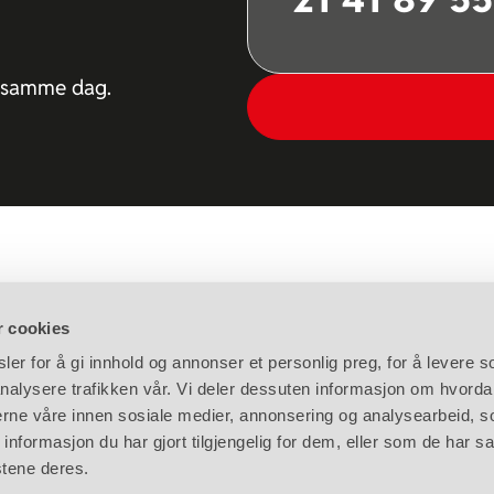
er samme dag.
r cookies
er for å gi innhold og annonser et personlig preg, for å levere s
nalysere trafikken vår. Vi deler dessuten informasjon om hvorda
kinutleie AS
Informasjon
nerne våre innen sosiale medier, annonsering og analysearbeid, 
 12, 2870 Dokka
Om oss
formasjon du har gjort tilgjengelig for dem, eller som de har sa
2 912
Sertifiseringer
stene deres.
Leievilkår