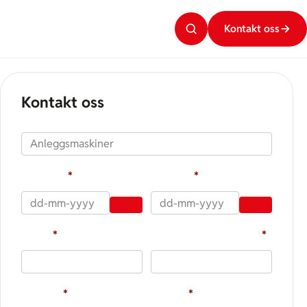
Kontakt oss
Kontakt oss
Produkt
Fra dato
*
Til dato
*
Navn
*
Sted og postnummer
*
Telefon
*
E-post
*