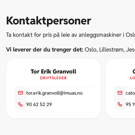
Kontaktpersoner
Ta kontakt for pris på leie av anleggsmaskiner i Os
Vi leverer der du trenger det:
Oslo, Lillestrøm, Je
Tor Erik Granvoll
DRIFTSLEDER
L
tor.erik.granvoll@imuas.no
cat
90 62 52 29
95 1