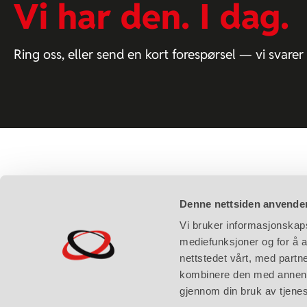
Vi har den. I dag.
Ring oss, eller send en kort forespørsel — vi svar
Denne nettsiden anvende
Vi bruker informasjonskapsl
mediefunksjoner og for å a
Innlandet Mas
nettstedet vårt, med part
Ulvasvevegen
kombinere den med annen in
Org.nr 820 57
gjennom din bruk av tjene