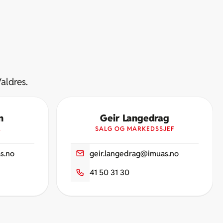
aldres.
n
Geir Langedrag
R
SALG OG MARKEDSSJEF
s.no
geir.langedrag@imuas.no
41 50 31 30