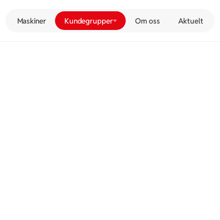
Maskiner
Kundegrupper
Om oss
Aktuelt
askiner
 og driftssikre maskiner til prosjekter i Oslo,
lehammer.
 levering og utstyr som sikrer effektiv