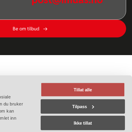
Be om tilbud
Tillat alle
osiale
n du bruker
Tilpass
Følg oss
som kan
mlet inn
Ikke tillat