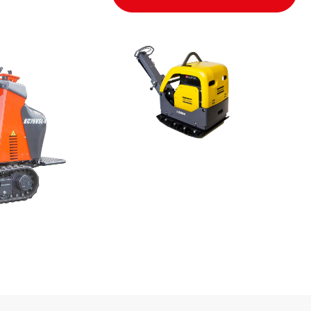
Utstyr anlegg
Se utvalg →