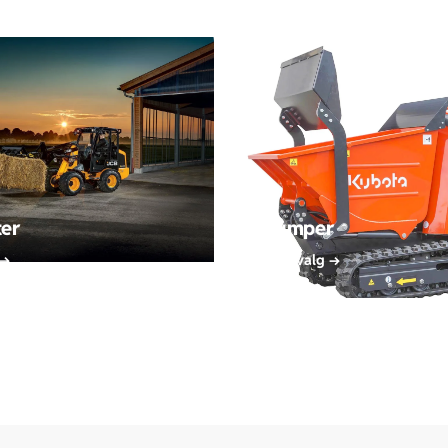
ter
Dumper
 →
Se utvalg →