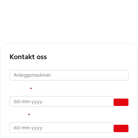
Lørenskog, Gjøvik, Hamar og Lillehammer.
Hos oss får du fleksible løsninger, rask levering og
lifter som gjør arbeid i høyden effektivt og trygt.
Kontakt oss
Produkt
Fra dato
*
Til dato
*