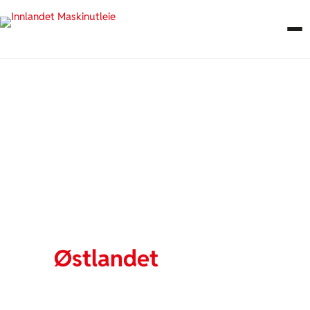
Utleie av lifter
på
Østlandet
Trenger du utleie av lift? Vi tilbyr moderne og sikre
lifter til prosjekter i Oslo, Lillestrøm, Jessheim,