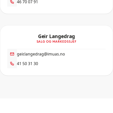
46 70 07 91
Geir Langedrag
SALG OG MARKEDSSJEF
geir.langedrag@imuas.no
41 50 31 30