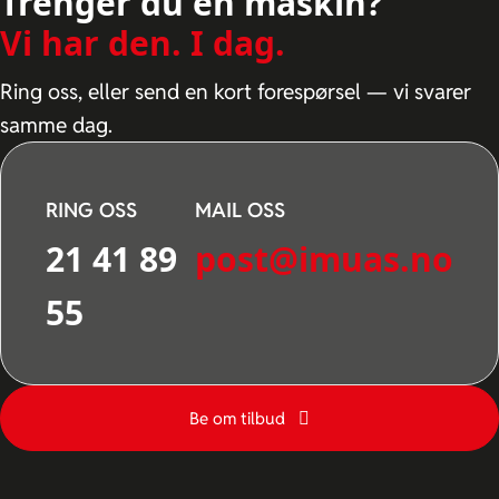
Trenger du en maskin?
Vi har den. I dag.
Ring oss, eller send en kort forespørsel — vi svarer
samme dag.
RING OSS
MAIL OSS
21 41 89
post@imuas.no
55
Be om tilbud