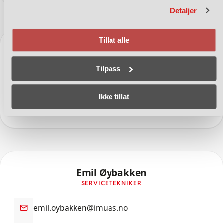
Detaljer
Tillat alle
Cato Andersen
LOGISTIKKANSVARLIG
Tilpass
cato.andersen@imuas.no
Ikke tillat
95 19 70 85
Emil Øybakken
SERVICETEKNIKER
emil.oybakken@imuas.no