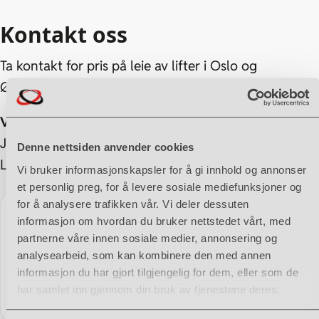
Kontakt oss
Ta kontakt for pris på leie av lifter i Oslo og
Østlandet.
Vi leverer der du trenger det:
Oslo, Lillestrøm,
Jessheim, Lørenskog, Gjøvik, Hamar, Lillehammer,
Denne nettsiden anvender cookies
Land, Valdres.
Vi bruker informasjonskapsler for å gi innhold og annonser
et personlig preg, for å levere sosiale mediefunksjoner og
for å analysere trafikken vår. Vi deler dessuten
Tor Erik Granvoll
informasjon om hvordan du bruker nettstedet vårt, med
DRIFTSLEDER
partnerne våre innen sosiale medier, annonsering og
analysearbeid, som kan kombinere den med annen
tor.erik.granvoll@imuas.no
informasjon du har gjort tilgjengelig for dem, eller som de
har samlet inn gjennom din bruk av tjenestene deres.
90 62 52 29