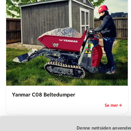
konkurrenter.
Yanmar C08 Beltedumper
Se mer
Denne nettsiden anvende