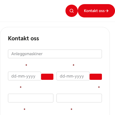
Kontakt oss
Kontakt oss
Produkt
Fra dato
*
Til dato
*
Navn
*
Sted og postnummer
*
Telefon
*
E-post
*