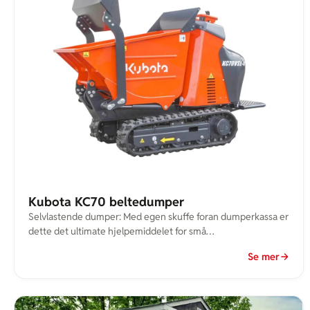
Kubota KC70 beltedumper
Selvlastende dumper: Med egen skuffe foran dumperkassa er
dette det ultimate hjelpemiddelet for små
masseforflytningsoppdrag på trange og krevende plasser.
Se mer
Perfekt for private og proffkunder. Bredde kan reguleres
hydraulisk fra 75cm til 105cm.Mange kunder bruker denne til
å frakte belegningsstein, matjord, pukk, bark osv til hagen og
rundt huset. Denne er solid bygd, og sterkere enn sine