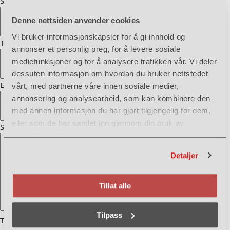
Sted og postnummer
*
Denne nettsiden anvender cookies
Vi bruker informasjonskapsler for å gi innhold og
Telefon
*
annonser et personlig preg, for å levere sosiale
mediefunksjoner og for å analysere trafikken vår. Vi deler
dessuten informasjon om hvordan du bruker nettstedet
E-post
*
vårt, med partnerne våre innen sosiale medier,
annonsering og analysearbeid, som kan kombinere den
med annen informasjon du har gjort tilgjengelig for dem,
eller som de har samlet inn gjennom din bruk av
Spørsmål / henvendelse
tjenestene deres.
Detaljer
Tillat alle
Tilpass
This field is hidden when viewing the form