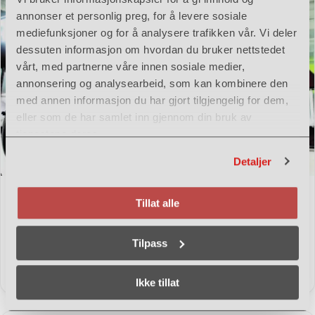
annonser et personlig preg, for å levere sosiale
mediefunksjoner og for å analysere trafikken vår. Vi deler
dessuten informasjon om hvordan du bruker nettstedet
vårt, med partnerne våre innen sosiale medier,
annonsering og analysearbeid, som kan kombinere den
med annen informasjon du har gjort tilgjengelig for dem,
eller som de har samlet inn gjennom din bruk av
tjenestene deres.
Detaljer
Tillat alle
Hilti DD-WMS 100 Vannsystem kjerneborr
Vannhåndteringssystem – praktisk løsning for oppsamling,
Tilpass
filtrering og gjenbruk av vann ved kjerneboring. Gir renere
arbeidsområde og enklere arbeidshverdag
Se mer
Ikke tillat