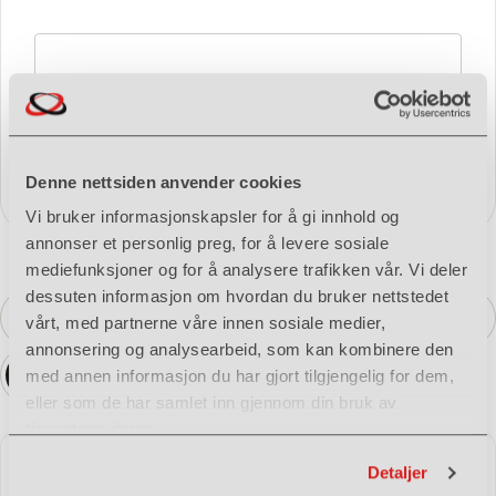
Spørsmål / henvendelse
Send forespørsel
Denne nettsiden anvender cookies
Vi bruker informasjonskapsler for å gi innhold og
annonser et personlig preg, for å levere sosiale
mediefunksjoner og for å analysere trafikken vår. Vi deler
dessuten informasjon om hvordan du bruker nettstedet
vårt, med partnerne våre innen sosiale medier,
Sök maskin
annonsering og analysearbeid, som kan kombinere den
Denne kategorien
Hele katalogen
med annen informasjon du har gjort tilgjengelig for dem,
eller som de har samlet inn gjennom din bruk av
tjenestene deres.
Detaljer