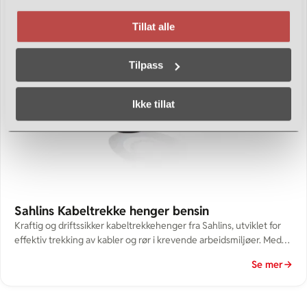
Tillat alle
Tilpass
Ikke tillat
Sahlins Kabeltrekke henger bensin
Kraftig og driftssikker kabeltrekkehenger fra Sahlins, utviklet for
effektiv trekking av kabler og rør i krevende arbeidsmiljøer. Med
bensinmotor får du høy trekkraft uavhengig av strømtilgang –
Se mer
perfekt for arbeid i felt. Denne hengeren er ideell for
entreprenører innen elektro, fiber og anlegg, og gir en effektiv og
tidsbesparende løsning ved installasjon av kabler over […]