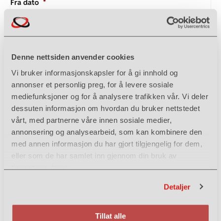
Fra dato
*
Til dato
*
Denne nettsiden anvender cookies
Vi bruker informasjonskapsler for å gi innhold og
annonser et personlig preg, for å levere sosiale
Navn
*
mediefunksjoner og for å analysere trafikken vår. Vi deler
dessuten informasjon om hvordan du bruker nettstedet
vårt, med partnerne våre innen sosiale medier,
Sted og postnummer
*
annonsering og analysearbeid, som kan kombinere den
med annen informasjon du har gjort tilgjengelig for dem,
eller som de har samlet inn gjennom din bruk av
tjenestene deres.
Telefon
*
Detaljer
E-post
*
Tillat alle