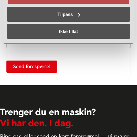
Tilpass
Spørsmål / henvendelse
Ikke tillat
Send forespørsel
Trenger du en maskin?
Vi har den. I dag.
Ring oss, eller send en kort forespørsel — vi svarer