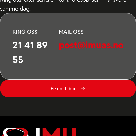
samme dag.
RING OSS
MAIL OSS
21 41 89
post@imuas.no
55
Be om tilbud