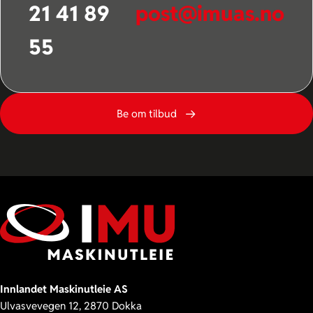
21 41 89
post@imuas.no
55
Be om tilbud
Innlandet Maskinutleie AS
Ulvasvevegen 12, 2870 Dokka