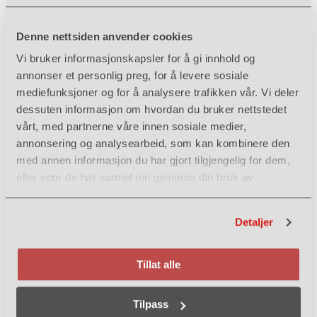
Navn
*
Denne nettsiden anvender cookies
Vi bruker informasjonskapsler for å gi innhold og
annonser et personlig preg, for å levere sosiale
Sted og postnummer
*
mediefunksjoner og for å analysere trafikken vår. Vi deler
dessuten informasjon om hvordan du bruker nettstedet
vårt, med partnerne våre innen sosiale medier,
annonsering og analysearbeid, som kan kombinere den
Telefon
*
med annen informasjon du har gjort tilgjengelig for dem,
eller som de har samlet inn gjennom din bruk av
tjenestene deres.
E-post
*
Detaljer
Tillat alle
Spørsmål / henvendelse
Tilpass