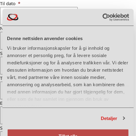
Til dato
*
Navn
*
Denne nettsiden anvender cookies
Vi bruker informasjonskapsler for å gi innhold og
Sted og postnummer
*
annonser et personlig preg, for å levere sosiale
mediefunksjoner og for å analysere trafikken vår. Vi deler
dessuten informasjon om hvordan du bruker nettstedet
vårt, med partnerne våre innen sosiale medier,
Telefon
*
annonsering og analysearbeid, som kan kombinere den
med annen informasjon du har gjort tilgjengelig for dem,
eller som de har samlet inn gjennom din bruk av
E-post
*
tjenestene deres.
Detaljer
Spørsmål / henvendelse