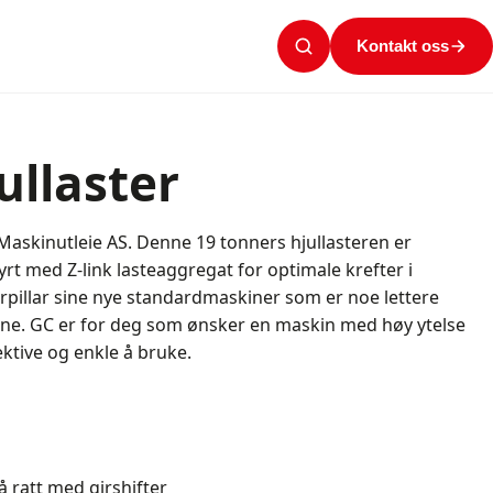
Kontakt oss
ullaster
Maskinutleie AS. Denne 19 tonners hjullasteren er
tyrt med Z-link lasteaggregat for optimale krefter i
erpillar sine nye standardmaskiner som er noe lettere
ne. GC er for deg som ønsker en maskin med høy ytelse
ektive og enkle å bruke.
å ratt med girshifter