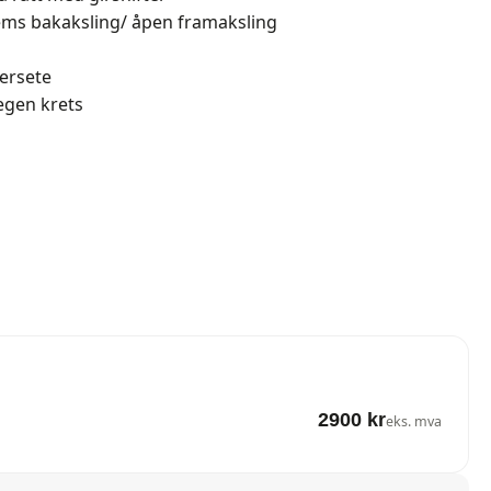
rems bakaksling/ åpen framaksling
rersete
egen krets
2900 kr
eks. mva