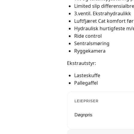
Limited slip differensialb
3.ventil. Ekstrahydraulikk
Luftfjæret Cat komfort fø
Hydraulisk hurtigfeste m/
Ride control
Sentralsmøring
Ryggekamera
Ekstrautstyr:
Lasteskuffe
Pallegaffel
LEIEPRISER
Døgnpris