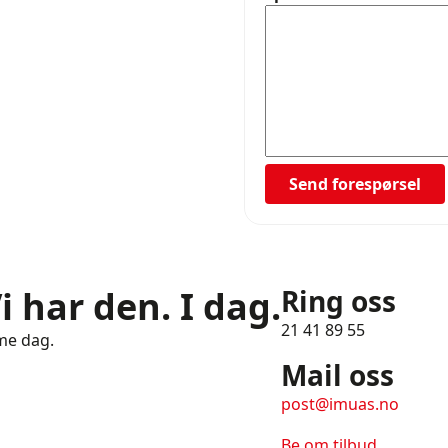
Send forespørsel
i har den. I dag.
Ring oss
21 41 89 55
mme dag.
Mail oss
post@imuas.no
Be om tilbud