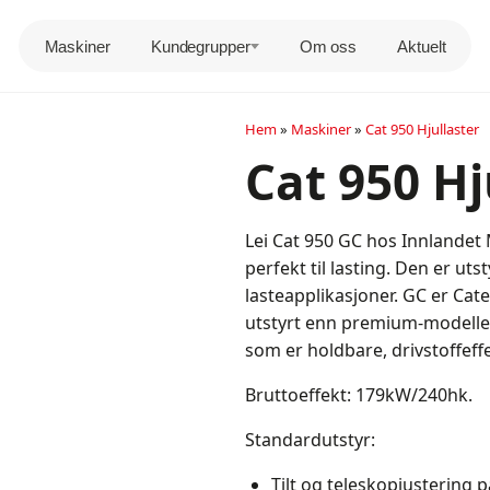
Maskiner
Kundegrupper
Om oss
Aktuelt
Hem
»
Maskiner
»
Cat 950 Hjullaster
Cat 950 Hj
Lei Cat 950 GC hos Innlandet 
perfekt til lasting. Den er uts
lasteapplikasjoner. GC er Cat
utstyrt enn premium-modelle
som er holdbare, drivstoffeff
Bruttoeffekt: 179kW/240hk.
Standardutstyr:
Tilt og teleskopjustering p