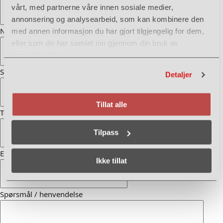
vårt, med partnerne våre innen sosiale medier,
annonsering og analysearbeid, som kan kombinere den
Navn
*
med annen informasjon du har gjort tilgjengelig for dem,
eller som de har samlet inn gjennom din bruk av
tjenestene deres.
Sted og postnummer
*
Detaljer
Tillat alle
Telefon
*
Tilpass
E-post
*
Ikke tillat
Spørsmål / henvendelse