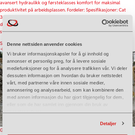
avansert hydraulikk og førsteklasses komfort for maksimal
produktivitet på arbeidsplassen. Fordeler: Spesifikasjoner: Cat
335 er et populært valg for entreprenører som trenger en sterk,
driftssikker og effektiv gravemaskin med kapasitet til å håndtere
store arbeidsmengder under […]
Se mer
Denne nettsiden anvender cookies
Vi bruker informasjonskapsler for å gi innhold og
annonser et personlig preg, for å levere sosiale
mediefunksjoner og for å analysere trafikken vår. Vi deler
dessuten informasjon om hvordan du bruker nettstedet
vårt, med partnerne våre innen sosiale medier,
annonsering og analysearbeid, som kan kombinere den
med annen informasjon du har gjort tilgjengelig for dem,
eller som de har samlet inn gjennom din bruk av
tjenestene deres.
Detaljer
Gravemaskiner
Maskin