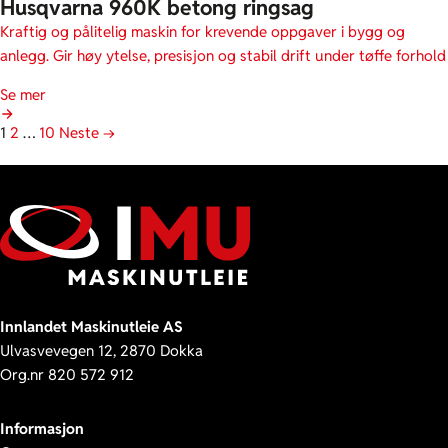
Husqvarna 960K betong ringsag
Kraftig og pålitelig maskin for krevende oppgaver i bygg og
anlegg. Gir høy ytelse, presisjon og stabil drift under tøffe forhold
Se mer
1
2
…
10
Neste →
Innlandet Maskinutleie AS
Ulvasvevegen 12, 2870 Dokka
Org.nr 820 572 912
Informasjon