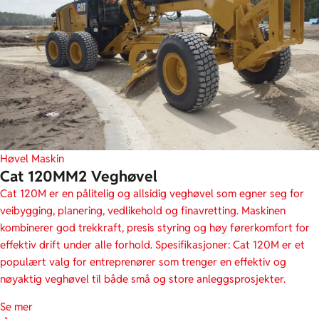
Høvel
Maskin
Cat 120MM2 Veghøvel
Cat 120M er en pålitelig og allsidig veghøvel som egner seg for
veibygging, planering, vedlikehold og finavretting. Maskinen
kombinerer god trekkraft, presis styring og høy førerkomfort for
effektiv drift under alle forhold. Spesifikasjoner: Cat 120M er et
populært valg for entreprenører som trenger en effektiv og
nøyaktig veghøvel til både små og store anleggsprosjekter.
Se mer