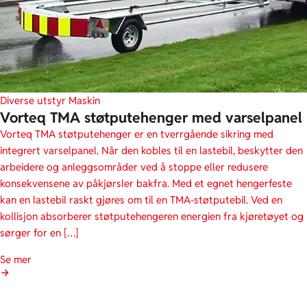
Diverse utstyr
Maskin
Vorteq TMA støtputehenger med varselpanel
Vorteq TMA støtputehenger er en tverrgående sikring med
integrert varselpanel. Når den kobles til en lastebil, beskytter den
arbeidere og anleggsområder ved å stoppe eller redusere
konsekvensene av påkjørsler bakfra. Med et egnet hengerfeste
kan en lastebil raskt gjøres om til en TMA-støtputebil. Ved en
kollisjon absorberer støtputehengeren energien fra kjøretøyet og
sørger for en […]
Se mer