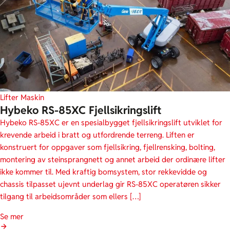
Lifter
Maskin
Hybeko RS-85XC Fjellsikringslift
Hybeko RS-85XC er en spesialbygget fjellsikringslift utviklet for
krevende arbeid i bratt og utfordrende terreng. Liften er
konstruert for oppgaver som fjellsikring, fjellrensking, bolting,
montering av steinsprangnett og annet arbeid der ordinære lifter
ikke kommer til. Med kraftig bomsystem, stor rekkevidde og
chassis tilpasset ujevnt underlag gir RS-85XC operatøren sikker
tilgang til arbeidsområder som ellers […]
Se mer